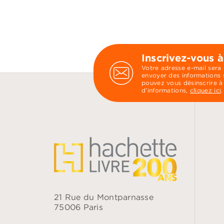
Inscrivez-vous à
Votre adresse e-mail sera
envoyer des informations s
pouvez vous désinscrire à
d’informations,
cliquez ici
.
21 Rue du Montparnasse
75006 Paris