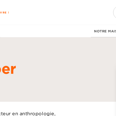
PIED DE PAGE
VRE !
NOTRE MAI
er
d
cteur en anthropologie,