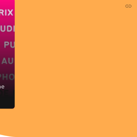
link
C
ne