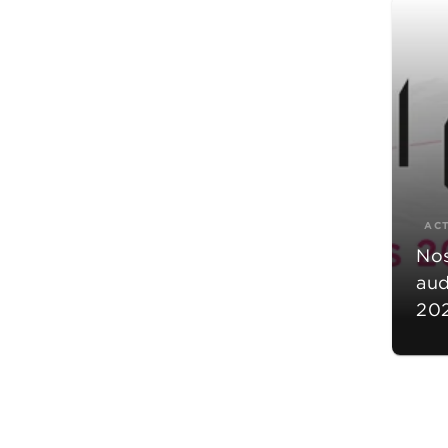
AC
Nos
aud
202