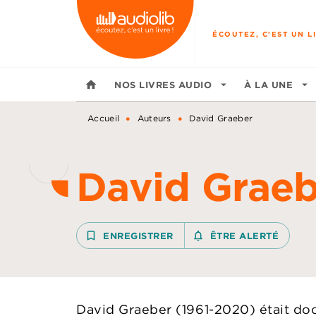
MENU
RECHERCHE
CONTENU
ÉCOUTEZ, C'EST UN LI
home
NOS LIVRES AUDIO
arrow_drop_down
À LA UNE
arrow_drop_down
•
•
Accueil
Auteurs
David Graeber
David Graeb
bookmark_border
ENREGISTRER
notifications_none_outline
ÊTRE ALERTÉ
David Graeber (1961-2020) était do