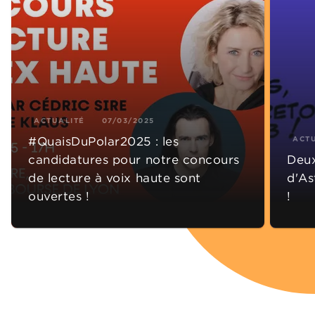
ACTUALITÉ
07/03/2025
#QuaisDuPolar2025 : les
ACT
candidatures pour notre concours
Deux
de lecture à voix haute sont
d'As
ouvertes !
!