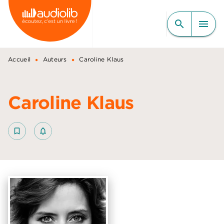
MENU
RECHERCHE
CONTENU
search
menu
PIED DE PAGE
•
•
Accueil
Auteurs
Caroline Klaus
Caroline Klaus
bookmark_border
notifications_none_outlined