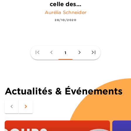
celle des…
Aurélia Schneider
28/10/2020
first_page
chevron_left
chevron_right
last_page
1
Actualités & Événements
navigate_before
navigate_next