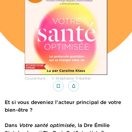
Couverture : © Stéphanie Triballier
bookmark_border
notifications_none_outlined
Et si vous deveniez l’acteur principal de votre
bien-être ?
Dans
Votre santé optimisée
, la Dre Émilie