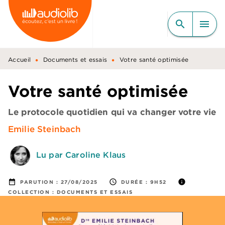
MENU
RECHERCHE
CONTENU
search
menu
PIED DE PAGE
•
•
Accueil
Documents et essais
Votre santé optimisée
Votre santé optimisée
Le protocole quotidien qui va changer votre vie
Emilie Steinbach
Lu par Caroline Klaus
date_range
access_time
info
PARUTION :
27/08/2025
DURÉE :
9H52
COLLECTION :
DOCUMENTS ET ESSAIS