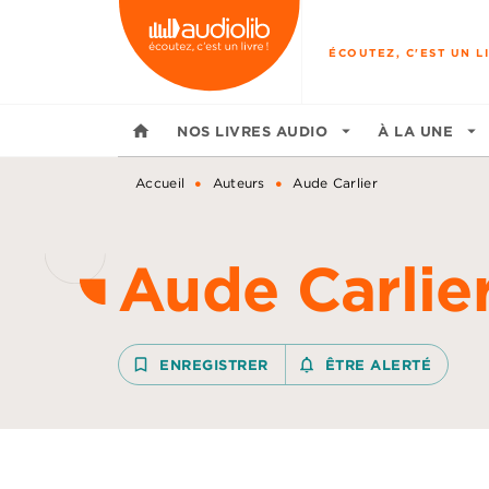
MENU
RECHERCHE
CONTENU
ÉCOUTEZ, C'EST UN LI
home
NOS LIVRES AUDIO
arrow_drop_down
À LA UNE
arrow_drop_down
•
•
Accueil
Auteurs
Aude Carlier
Aude Carlie
bookmark_border
ENREGISTRER
notifications_none_outline
ÊTRE ALERTÉ