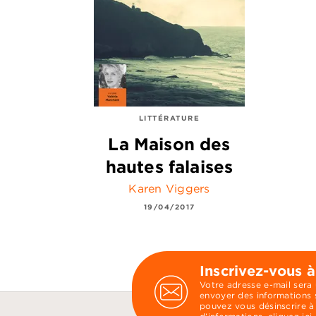
LITTÉRATURE
La Maison des
hautes falaises
Karen Viggers
19/04/2017
Inscrivez-vous à
Votre adresse e-mail sera
envoyer des informations s
pouvez vous désinscrire à