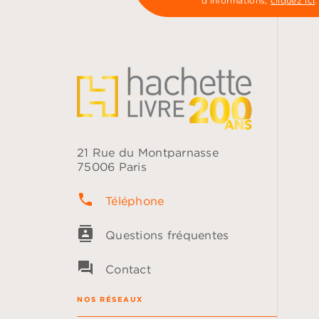
d’informations,
cliquez ici
.
21 Rue du Montparnasse
75006 Paris
phone
Téléphone
contacts
Questions fréquentes
question_answer
Contact
NOS RÉSEAUX