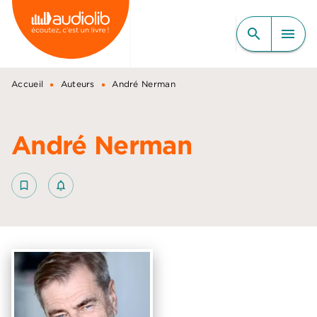
MENU
RECHERCHE
CONTENU
search
menu
PIED DE PAGE
•
•
Accueil
Auteurs
André Nerman
André Nerman
bookmark_border
notifications_none_outlined