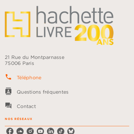
21 Rue du Montparnasse
75006 Paris
phone
Téléphone
contacts
Questions fréquentes
question_answer
Contact
NOS RÉSEAUX