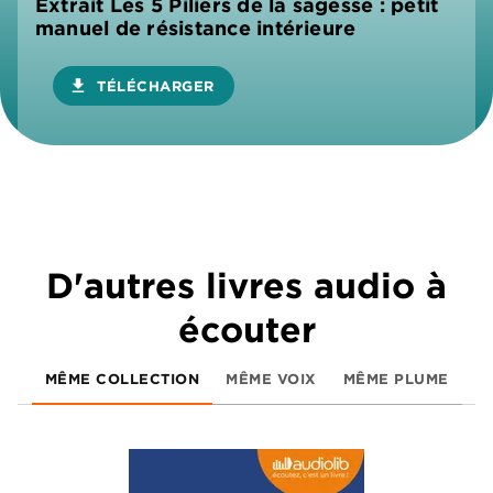
Extrait Les 5 Piliers de la sagesse : petit
manuel de résistance intérieure
download
TÉLÉCHARGER
D'autres livres audio à
écouter
MÊME COLLECTION
MÊME VOIX
MÊME PLUME