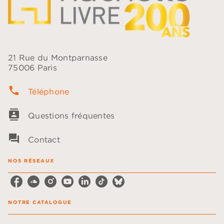
21 Rue du Montparnasse
75006 Paris
phone
Téléphone
contacts
Questions fréquentes
question_answer
Contact
NOS RÉSEAUX
NOTRE CATALOGUE