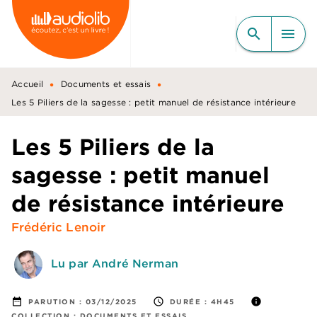
MENU
RECHERCHE
CONTENU
search
menu
PIED DE PAGE
•
•
Accueil
Documents et essais
Les 5 Piliers de la sagesse : petit manuel de résistance intérieure
Les 5 Piliers de la
sagesse : petit manuel
de résistance intérieure
Frédéric Lenoir
Lu par André Nerman
date_range
access_time
info
PARUTION :
03/12/2025
DURÉE :
4H45
COLLECTION :
DOCUMENTS ET ESSAIS