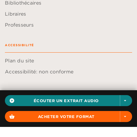
Bibliothécaires
Libraires
Professeurs
ACCESSIBILITÉ
Plan du site
Accessibilité: non conforme
play_circle_filled
ÉCOUTER UN EXTRAIT AUDIO
arrow_drop_down
Données personnelles
Paramétrer vos cookies
shopping_basket
ACHETER VOTRE FORMAT
arrow_drop_down
Mentions légales
Conditions générales d'utilisation