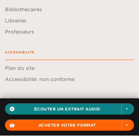
Bibliothécaires
Libraires
Professeurs
ACCESSIBILITÉ
Plan du site
Accessibilité: non conforme
play_circle_filled
ÉCOUTER UN EXTRAIT AUDIO
arrow_drop_down
Données personnelles
Paramétrer vos cookies
shopping_basket
ACHETER VOTRE FORMAT
arrow_drop_down
Mentions légales
Conditions générales d'utilisation