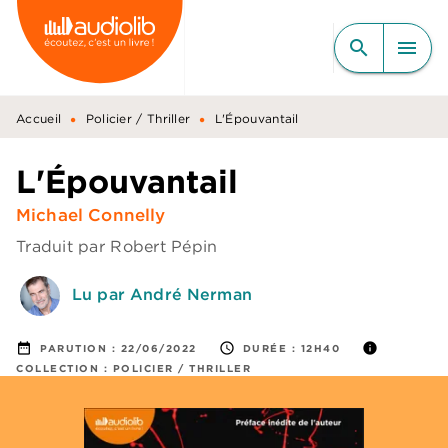
MENU
RECHERCHE
CONTENU
search
menu
PIED DE PAGE
•
•
Accueil
Policier / Thriller
L'Épouvantail
L'Épouvantail
Michael Connelly
Traduit par
Robert Pépin
Lu par André Nerman
date_range
access_time
info
PARUTION :
22/06/2022
DURÉE :
12H40
COLLECTION :
POLICIER / THRILLER