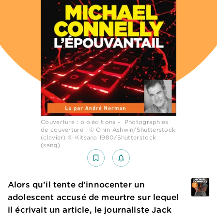
Couverture : olo.éditions - Photographies
de couverture :
© Ohm Ashwin/Shutterstock
(clavier) © Kitsana 1980/Shutterstock
(sang)
bookmark_border
notifications_none_outlined
Alors qu’il tente d’innocenter un
adolescent accusé de meurtre sur lequel
il écrivait un article, le journaliste Jack