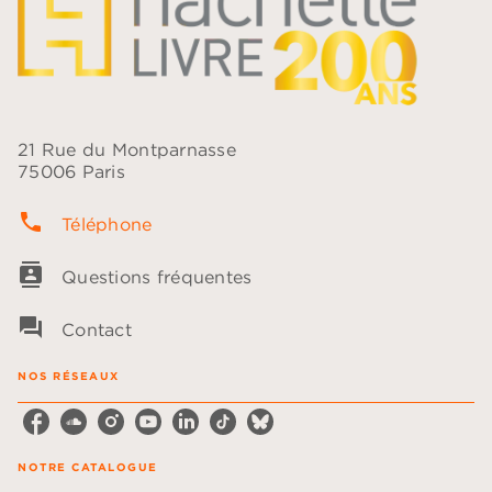
21 Rue du Montparnasse
75006 Paris
phone
Téléphone
contacts
Questions fréquentes
question_answer
Contact
NOS RÉSEAUX
NOTRE CATALOGUE