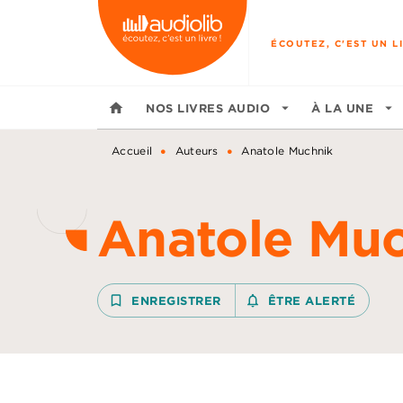
MENU
RECHERCHE
CONTENU
ÉCOUTEZ, C'EST UN LI
home
NOS LIVRES AUDIO
arrow_drop_down
À LA UNE
arrow_drop_down
•
•
Accueil
Auteurs
Anatole Muchnik
Anatole Mu
bookmark_border
ENREGISTRER
notifications_none_outline
ÊTRE ALERTÉ