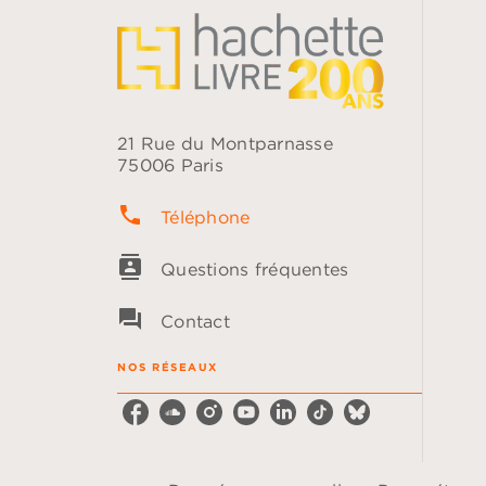
21 Rue du Montparnasse
75006 Paris
phone
Téléphone
contacts
Questions fréquentes
question_answer
Contact
NOS RÉSEAUX