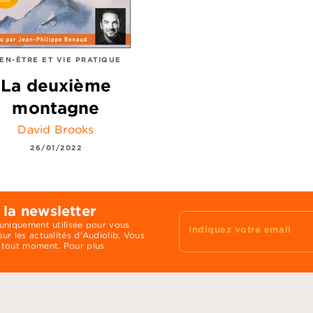
IEN-ÊTRE ET VIE PRATIQUE
La deuxième
montagne
David Brooks
26/01/2022
 la newsletter
 uniquement utilisée pour vous
Indiquez votre email
ur les actualités d'Audiolib. Vous
 tout moment. Pour plus