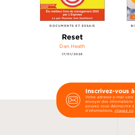
DOCUMENTS ET ESSAIS
B
Reset
Dan Heath
17/01/2026
Inscrivez-vous à
Votre adresse e-mail sera
envoyer des informations s
pouvez vous désinscrire à
d’informations,
cliquez ici
.