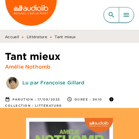
MENU
RECHERCHE
CONTENU
search
menu
PIED DE PAGE
•
•
Accueil
Littérature
Tant mieux
Tant mieux
Amélie Nothomb
Lu par Françoise Gillard
date_range
access_time
info
PARUTION :
17/09/2025
DURÉE :
3H10
COLLECTION :
LITTÉRATURE