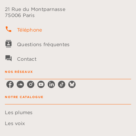
21 Rue du Montparnasse
75006 Paris
phone
Téléphone
contacts
Questions fréquentes
question_answer
Contact
NOS RÉSEAUX
NOTRE CATALOGUE
Les plumes
Les voix