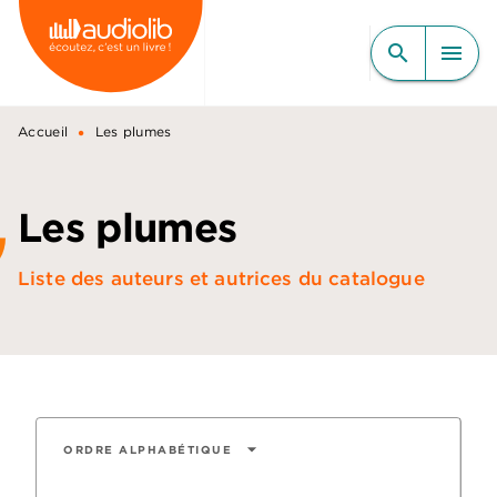
MENU
RECHERCHE
CONTENU
search
menu
PIED DE PAGE
•
Accueil
Les plumes
Les plumes
Liste des auteurs et autrices du catalogue
arrow_drop_down
ORDRE ALPHABÉTIQUE