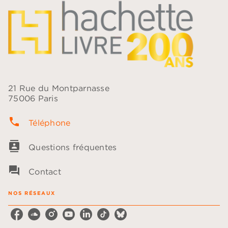
21 Rue du Montparnasse
75006 Paris
phone
Téléphone
contacts
Questions fréquentes
question_answer
Contact
NOS RÉSEAUX