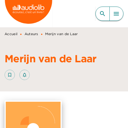
MENU
RECHERCHE
CONTENU
search
menu
PIED DE PAGE
•
•
Accueil
Auteurs
Merijn van de Laar
Merijn van de Laar
bookmark_border
notifications_none_outlined