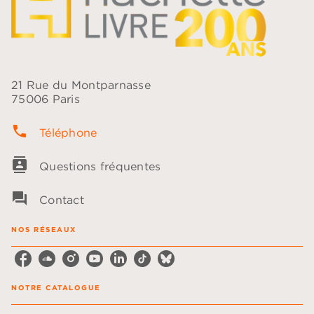
21 Rue du Montparnasse
75006 Paris
phone
Téléphone
contacts
Questions fréquentes
question_answer
Contact
NOS RÉSEAUX
NOTRE CATALOGUE