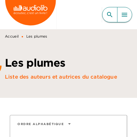
MENU
RECHERCHE
CONTENU
search
menu
PIED DE PAGE
•
Accueil
Les plumes
Les plumes
Liste des auteurs et autrices du catalogue
arrow_drop_down
ORDRE ALPHABÉTIQUE