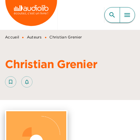
MENU
RECHERCHE
CONTENU
search
menu
PIED DE PAGE
•
•
Accueil
Auteurs
Christian Grenier
Christian Grenier
bookmark_border
notifications_none_outlined