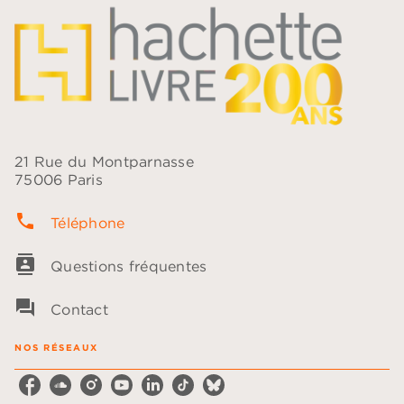
21 Rue du Montparnasse
75006 Paris
phone
Téléphone
contacts
Questions fréquentes
question_answer
Contact
NOS RÉSEAUX