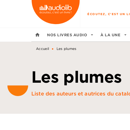
MENU
RECHERCHE
CONTENU
ÉCOUTEZ, C'EST UN LI
home
NOS LIVRES AUDIO
arrow_drop_down
À LA UNE
arrow_drop_down
•
Accueil
Les plumes
Les plumes
Liste des auteurs et autrices du cata