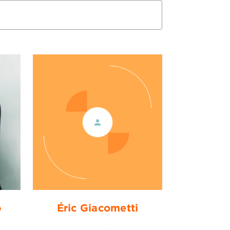
b
Éric Giacometti