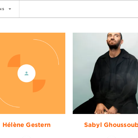
arrow_drop_down
NS
Hélène Gestern
Sabyl Ghoussou