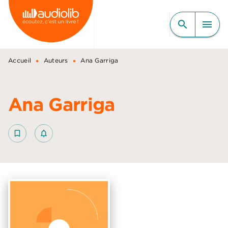
MENU
RECHERCHE
CONTENU
search
menu
PIED DE PAGE
•
•
Accueil
Auteurs
Ana Garriga
Ana Garriga
bookmark_border
notifications_none_outlined