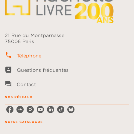
21 Rue du Montparnasse
75006 Paris
phone
Téléphone
contacts
Questions fréquentes
question_answer
Contact
NOS RÉSEAUX
NOTRE CATALOGUE