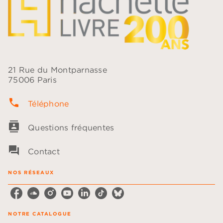
21 Rue du Montparnasse
75006 Paris
phone
Téléphone
contacts
Questions fréquentes
question_answer
Contact
NOS RÉSEAUX
NOTRE CATALOGUE