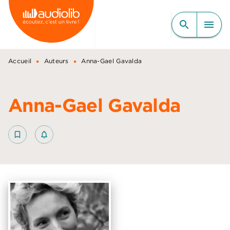
MENU
RECHERCHE
CONTENU
search
menu
PIED DE PAGE
•
•
Accueil
Auteurs
Anna-Gael Gavalda
Anna-Gael Gavalda
bookmark_border
notifications_none_outlined