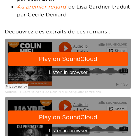
Au premier regard
de Lisa Gardner t
raduit
par Cécile Deniard
Découvrez des extraits de ces romans :
Audiolib
·
« Entre fauves » de Colin Niel lu par quatre comédiens