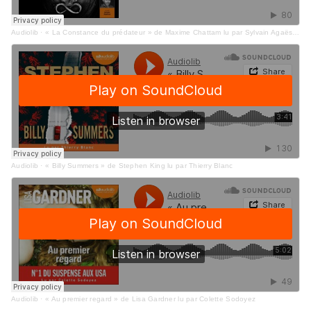
Audiolib
·
« La Constance du prédateur » de Maxime Chattam lu par Sylvain Agaësse
Audiolib
·
« Billy Summers » de Stephen King lu par Thierry Blanc
Audiolib
·
« Au premier regard » de Lisa Gardner lu par Colette Sodoyez