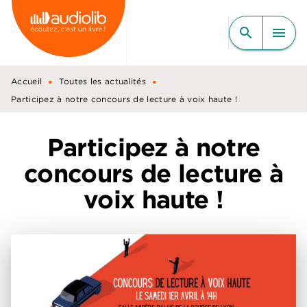
MENU
RECHERCHE
CONTENU
search
menu
PIED DE PAGE
•
•
Accueil
Toutes les actualités
Participez à notre concours de lecture à voix haute !
Participez à notre
concours de lecture à
voix haute !