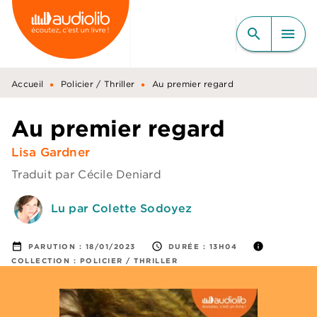
MENU
RECHERCHE
CONTENU
search
menu
PIED DE PAGE
•
•
Accueil
Policier / Thriller
Au premier regard
Au premier regard
Lisa Gardner
Traduit par
Cécile Deniard
Lu par Colette Sodoyez
date_range
access_time
info
PARUTION :
18/01/2023
DURÉE :
13H04
COLLECTION :
POLICIER / THRILLER