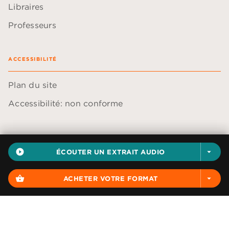
Libraires
Professeurs
ACCESSIBILITÉ
Plan du site
Accessibilité: non conforme
play_circle_filled
ÉCOUTER UN EXTRAIT AUDIO
arrow_drop_down
Données personnelles
Paramétrer vos cookies
shopping_basket
ACHETER VOTRE FORMAT
arrow_drop_down
Mentions légales
Conditions générales d'utilisation
Charte de référencement