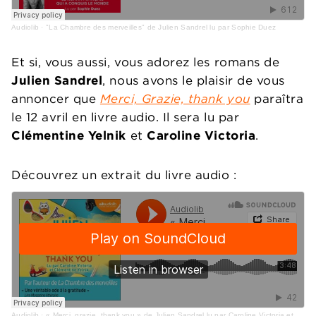
Audiolib
·
"La Chambre des merveilles" de Julien Sandrel lu par Sophie Duez
Et si, vous aussi, vous adorez les romans de
Julien Sandrel
, nous avons le plaisir de vous
annoncer que
Merci, Grazie, thank you
paraîtra
le 12 avril en livre audio. Il sera lu par
Clémentine Yelnik
et
Caroline Victoria
.
Découvrez un extrait du livre audio :
Audiolib
·
« Merci, grazie, thank you » de Julien Sandrel lu par Caroline Victoria et Clémentine Yelnik