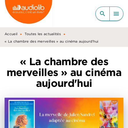
MENU
RECHERCHE
CONTENU
search
menu
PIED DE PAGE
•
•
Accueil
Toutes les actualités
« La chambre des merveilles » au cinéma aujourd'hui
« La chambre des
merveilles » au cinéma
aujourd'hui