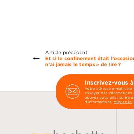
Article précédent
Et si le confinement était l’occasion
n’ai jamais le temps » de lire ?
Inscrivez-vous à
Votre adresse e-mail sera
envoyer des informations s
pouvez vous désinscrire à
d’informations,
cliquez ici
.