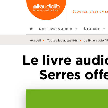
MENU
RECHERCHE
CONTENU
ÉCOUTEZ, C'EST UN LI
home
NOS LIVRES AUDIO
arrow_drop_down
À LA UNE
arrow_drop_down
•
•
Accueil
Toutes les actualités
Le livre audio "
Le livre aud
Serres off