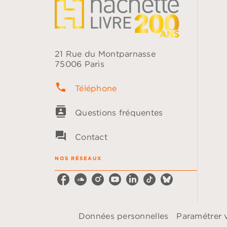
21 Rue du Montparnasse
75006 Paris
phone
Téléphone
contacts
Questions fréquentes
question_answer
Contact
NOS RÉSEAUX
Données personnelles
Paramétrer 