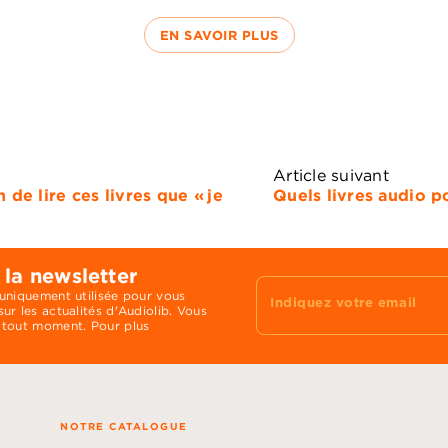
EN SAVOIR PLUS
Article suivant
 de lire ces livres que « je
Quels livres audio p
 la newsletter
 uniquement utilisée pour vous
Indiquez votre email
ur les actualités d'Audiolib. Vous
 tout moment. Pour plus
NOTRE CATALOGUE