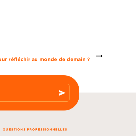
our réfléchir au monde de demain ?
send
QUESTIONS PROFESSIONNELLES