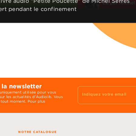
livre audio "Petite Poucette" de Michel Serres
ert pendant le confinement
 la newsletter
 uniquement utilisée pour vous
Indiquez votre email
ur les actualités d'Audiolib. Vous
 tout moment. Pour plus
NOTRE CATALOGUE