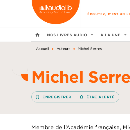
MENU
RECHERCHE
CONTENU
ÉCOUTEZ, C'EST UN LI
home
NOS LIVRES AUDIO
arrow_drop_down
À LA UNE
arrow_drop_down
•
•
Accueil
Auteurs
Michel Serres
Michel Serr
bookmark_border
ENREGISTRER
notifications_none_outline
ÊTRE ALERTÉ
Membre de l’Académie française, Mic