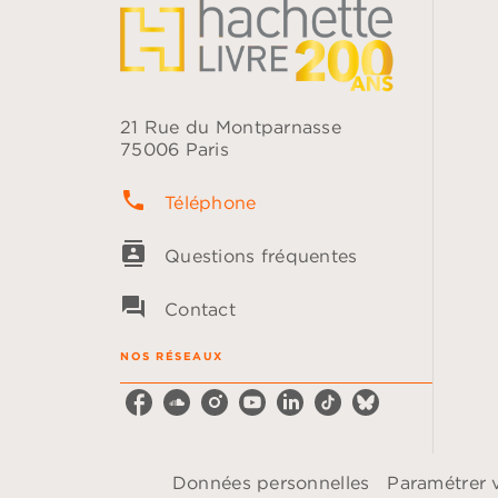
21 Rue du Montparnasse
75006 Paris
phone
Téléphone
contacts
Questions fréquentes
question_answer
Contact
NOS RÉSEAUX
Données personnelles
Paramétrer 