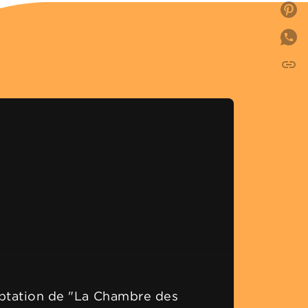
P
link
C
aptation de "La Chambre des