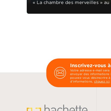
« La chambre des merveilles » au
Inscrivez-vous à
Votre adresse e-mail sera
envoyer des informations s
pouvez vous désinscrire à
d’informations,
cliquez ici
.