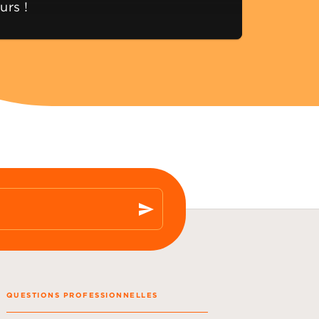
urs !
send
QUESTIONS PROFESSIONNELLES