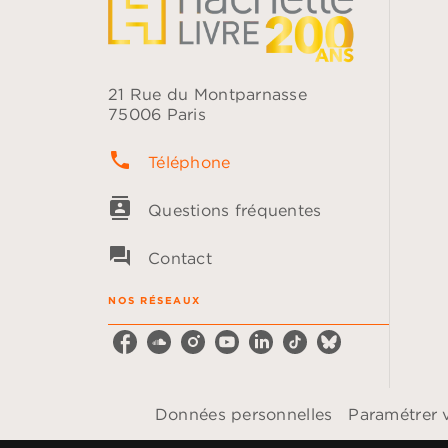
21 Rue du Montparnasse
75006 Paris
phone
Téléphone
contacts
Questions fréquentes
question_answer
Contact
NOS RÉSEAUX
Données personnelles
Paramétrer 