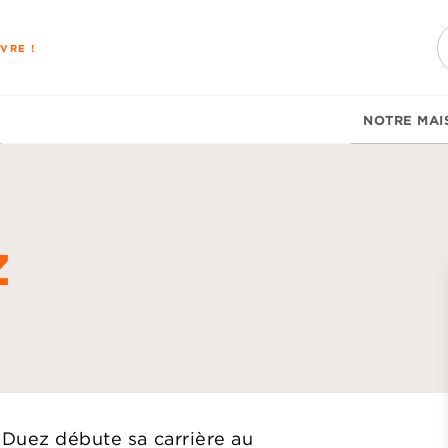
PIED DE PAGE
VRE !
NOTRE MAI
z
d
 Duez débute sa carrière au