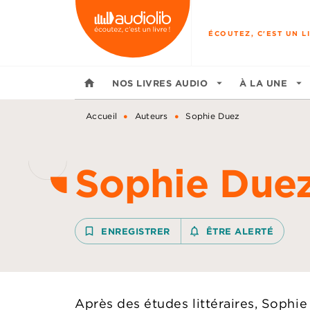
MENU
RECHERCHE
CONTENU
ÉCOUTEZ, C'EST UN LI
home
NOS LIVRES AUDIO
arrow_drop_down
À LA UNE
arrow_drop_down
•
•
Accueil
Auteurs
Sophie Duez
Sophie Due
bookmark_border
ENREGISTRER
notifications_none_outline
ÊTRE ALERTÉ
Après des études littéraires, Sophie