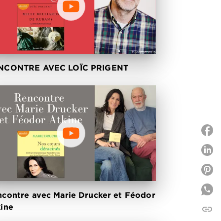
NCONTRE AVEC LOÏC PRIGENT
P
P
contre avec Marie Drucker et Féodor
ine
link
C