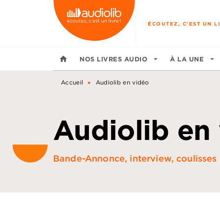
MENU
RECHERCHE
CONTENU
ÉCOUTEZ, C'EST UN LI
home
NOS LIVRES AUDIO
arrow_drop_down
À LA UNE
arrow_drop_down
•
Accueil
Audiolib en vidéo
Audiolib en
Bande-Annonce, interview, coulisses :