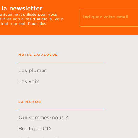
 la newsletter
 uniquement utilisée pour vous
Indiquez votre email
ur les actualités d'Audiolib. Vous
 tout moment. Pour plus
NOTRE CATALOGUE
Les plumes
Les voix
LA MAISON
Qui sommes-nous ?
Boutique CD