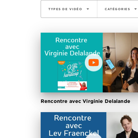
arrow_drop_down
arrow_drop_do
TYPES DE VIDÉO
CATÉGORIES
Rencontre avec Virginie Delalande