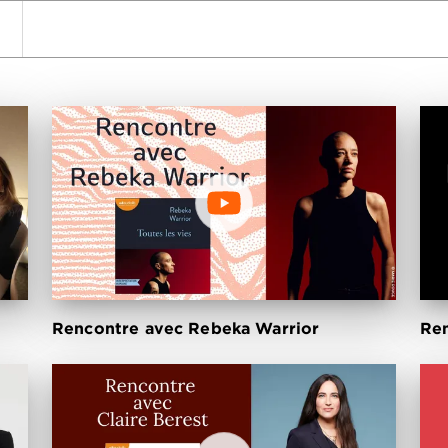
wn
Rencontre avec Rebeka Warrior
Ren