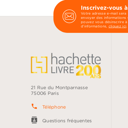
Inscrivez-vous à
Votre adresse e-mail sera
envoyer des informations s
pouvez vous désinscrire à
d’informations,
cliquez ici
.
21 Rue du Montparnasse
75006 Paris
phone
Téléphone
contacts
Questions fréquentes