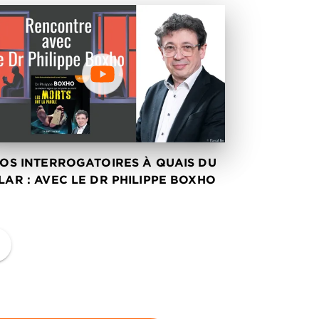
️ NOS INTERROGATOIRES À QUAIS DU
LAR : AVEC LE DR PHILIPPE BOXHO
ge