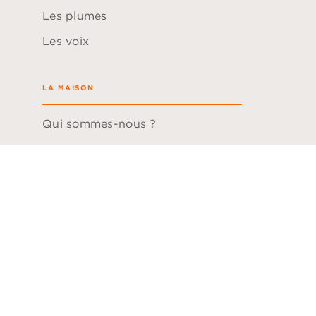
Les plumes
Les voix
LA MAISON
Qui sommes-nous ?
Boutique CD
Hachette Durable
Questions fréquentes
vos cookies
Mentions légales
Conditions générales d'u