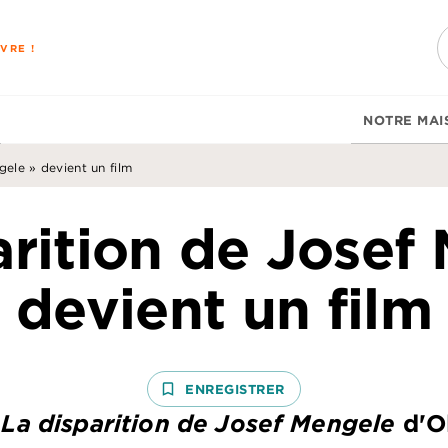
PIED DE PAGE
VRE !
NOTRE MAI
gele » devient un film
arition de Josef
devient un film
bookmark_border
ENREGISTRER
e
La disparition de Josef Mengele
d'O