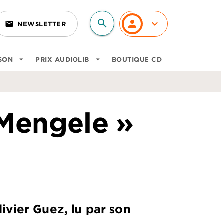
search
personn
keyboard_arrow_down
email
NEWSLETTER
search
SON
arrow_drop_down
PRIX AUDIOLIB
arrow_drop_down
BOUTIQUE CD
 Mengele »
livier Guez, lu par son