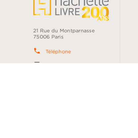
21 Rue du Montparnasse
75006 Paris
phone
Téléphone
contacts
Questions fréquentes
question_answer
Contact
NOS RÉSEAUX
Données personnelles
Paramétrer 