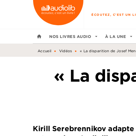
MENU
RECHERCHE
CONTENU
ÉCOUTEZ, C'EST UN LI
home
NOS LIVRES AUDIO
arrow_drop_down
À LA UNE
arrow_drop_down
•
•
Accueil
Vidéos
« La disparition de Josef Men
« La disp
Kirill Serebrennikov adapt