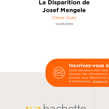
La Disparition de
Josef Mengele
Olivier Guez
14/03/2018
Inscrivez-vous à
Votre adresse e-mail sera
envoyer des informations s
pouvez vous désinscrire à
d’informations,
cliquez ici
.