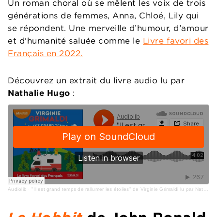
Un roman choral où se mêlent les voix de trois
générations de femmes, Anna, Chloé, Lily qui
se répondent. Une merveille d’humour, d’amour
et d’humanité saluée comme le
Livre favori des
Français en 2022.
Découvrez un extrait du livre audio lu par
Nathalie Hugo
:
Audiolib
·
"Il est grand temps de rallumer les étoiles" de Virginie Grimaldi lu par Nathalie Hugo