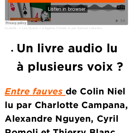
Audiolib
·
« Les Quatre » d'Agatha Christie lu par Samuel Labarthe
Un livre audio lu
à plusieurs voix ?
Entre fauves
de Colin Niel
lu par Charlotte Campana,
Alexandre Nguyen, Cyril
Romoli et Thierry Blanc