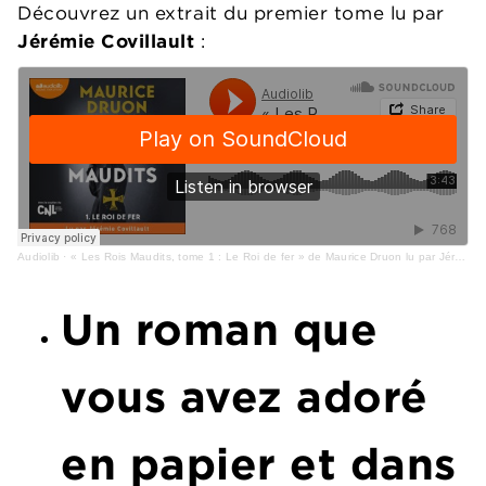
Découvrez un extrait du premier tome lu par
Jérémie Covillault
:
Audiolib
·
« Les Rois Maudits, tome 1 : Le Roi de fer » de Maurice Druon lu par Jérémie Covillault
Un roman que
vous avez adoré
en papier et dans