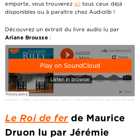
emporte, vous trouverez
ici
tous ceux déjà
disponibles ou à paraître chez Audiolib !
Découvrez un extrait du livre audio lu par
Ariane Brousse
:
Audiolib
·
« Maia - Les Sept Soeurs, tome 1 » de Lucinda Riley lu par Ariane Brousse
Le Roi de fer
de Maurice
Druon lu par Jérémie