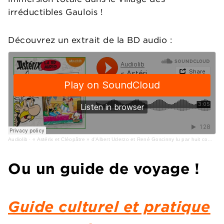
irréductibles Gaulois !
Découvrez un extrait de la BD audio :
Audiolib
·
« Astérix et Cléopâtre » d'Albert Uderzo et René Goscinny lu par huit comédiens
Ou un guide de voyage !
Guide culturel et pratique