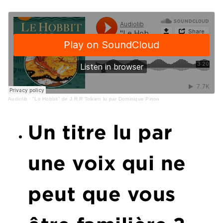
Audiolib
·
"Le Hobbit" de J.R.R Tolkien lu par Dominique Pinon
Un titre lu par
une voix qui ne
peut que vous