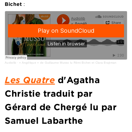
Bichet
:
Audiolib
·
« Angélique » de Guillaume Musso lu Rémi Bichet et Clara Brajtman
Les Quatre
d'Agatha
Christie traduit par
Gérard de Chergé lu par
Samuel Labarthe