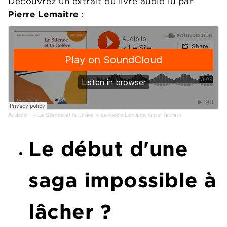
Découvrez un extrait du livre audio lu par
Pierre Lemaitre
:
Audiolib
·
« Le Silence et la Colère » de Pierre Lemaitre lu par l'auteur
Le début d'une
saga impossible à
lâcher ?