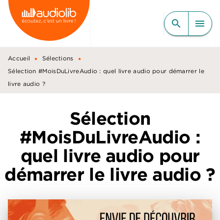
MENU
RECHERCHE
CONTENU
search
menu
PIED DE PAGE
•
•
Accueil
Sélections
Sélection #MoisDuLivreAudio : quel livre audio pour démarrer le
livre audio ?
Sélection
#MoisDuLivreAudio :
quel livre audio pour
démarrer le livre audio ?