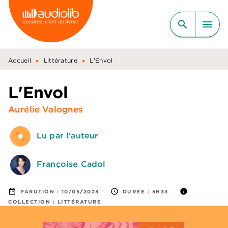
MENU
RECHERCHE
CONTENU
search
menu
PIED DE PAGE
•
•
Accueil
Littérature
L'Envol
L'Envol
Aurélie Valognes
Lu par l'auteur
Françoise Cadol
date_range
access_time
info
PARUTION :
10/05/2023
DURÉE :
5H33
COLLECTION :
LITTÉRATURE