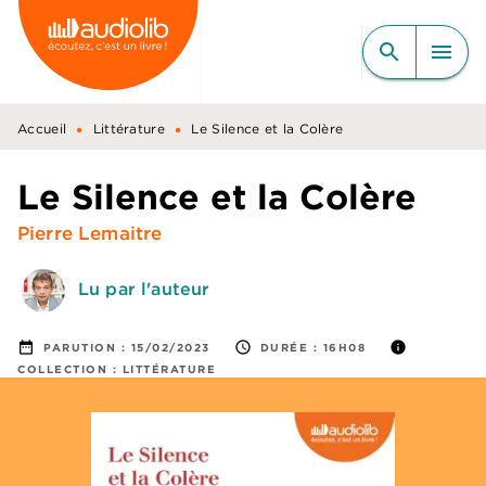
MENU
RECHERCHE
CONTENU
search
menu
PIED DE PAGE
•
•
Accueil
Littérature
Le Silence et la Colère
Le Silence et la Colère
Pierre Lemaitre
Lu par l'auteur
date_range
access_time
info
PARUTION :
15/02/2023
DURÉE :
16H08
COLLECTION :
LITTÉRATURE