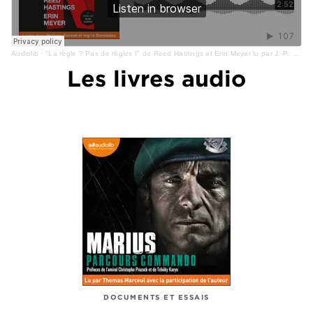
Audiolib
·
"La règle ? Pas de règles !" de Reed Hastings et Erin Meyer lu par J.-P. Renaud et I. Donnadieu
Les livres audio
DOCUMENTS ET ESSAIS