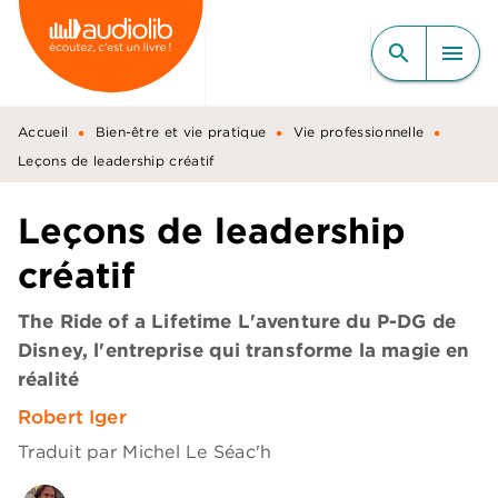
MENU
RECHERCHE
CONTENU
search
menu
PIED DE PAGE
•
•
•
Accueil
Bien-être et vie pratique
Vie professionnelle
Leçons de leadership créatif
Leçons de leadership
créatif
The Ride of a Lifetime L'aventure du P-DG de
Disney, l'entreprise qui transforme la magie en
réalité
Robert Iger
Traduit par
Michel Le Séac'h