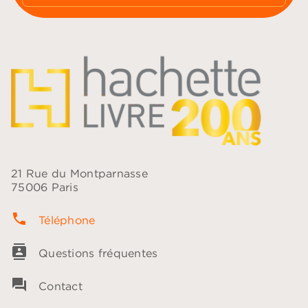
21 Rue du Montparnasse
75006 Paris
phone
Téléphone
contacts
Questions fréquentes
question_answer
Contact