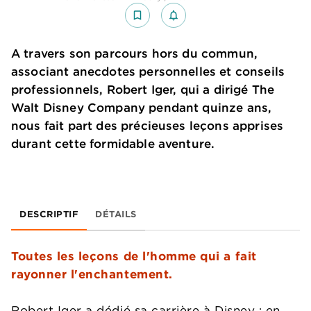
bookmark_border
notifications_none_outlined
A travers son parcours hors du commun,
associant anecdotes personnelles et conseils
professionnels, Robert Iger, qui a dirigé The
Walt Disney Company pendant quinze ans,
nous fait part des précieuses leçons apprises
durant cette formidable aventure.
DESCRIPTIF
DÉTAILS
Toutes les leçons de l'homme qui a fait
rayonner l'enchantement.
Robert Iger a dédié sa carrière à Disney : en