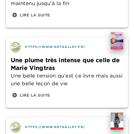
maintenu jusqu'à la fin
add_circle
LIRE LA SUITE
HTTPS://WWW.NETGALLEY.FR/
Une plume très intense que celle de
Marie Vingtras
Une belle tension qu'est ce livre mais aussi
une belle leçon de vie
add_circle
LIRE LA SUITE
HTTPS://WWW.NETGALLEY.FR/