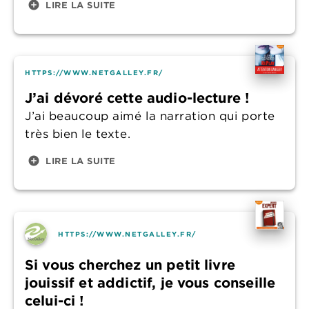
add_circle
LIRE LA SUITE
HTTPS://WWW.NETGALLEY.FR/
J’ai dévoré cette audio-lecture !
J’ai beaucoup aimé la narration qui porte
très bien le texte.
add_circle
LIRE LA SUITE
HTTPS://WWW.NETGALLEY.FR/
Si vous cherchez un petit livre
jouissif et addictif, je vous conseille
celui-ci !