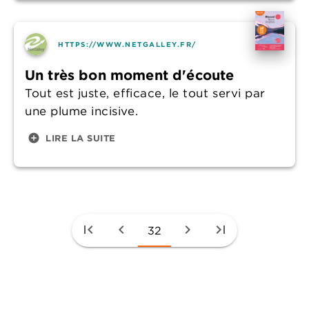
HTTPS://WWW.NETGALLEY.FR/
Un très bon moment d'écoute
Tout est juste, efficace, le tout servi par
une plume incisive.
add_circle
LIRE LA SUITE
first_page
chevron_left
chevron_right
last_page
32