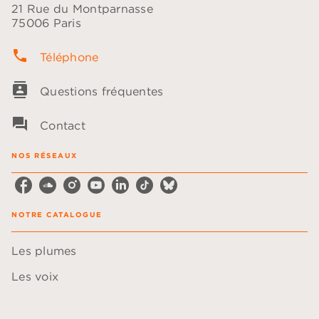
21 Rue du Montparnasse
75006 Paris
phone
Téléphone
contacts
Questions fréquentes
question_answer
Contact
NOS RÉSEAUX
NOTRE CATALOGUE
Les plumes
Les voix