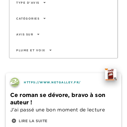
arrow_drop_down
TYPE D'AVIS
arrow_drop_down
CATÉGORIES
arrow_drop_down
AVIS SUR
arrow_drop_down
PLUME ET VOIX
HTTPS://WWW.NETGALLEY.FR/
Ce roman se dévore, bravo à son
auteur !
J'ai passé une bon moment de lecture
add_circle
LIRE LA SUITE