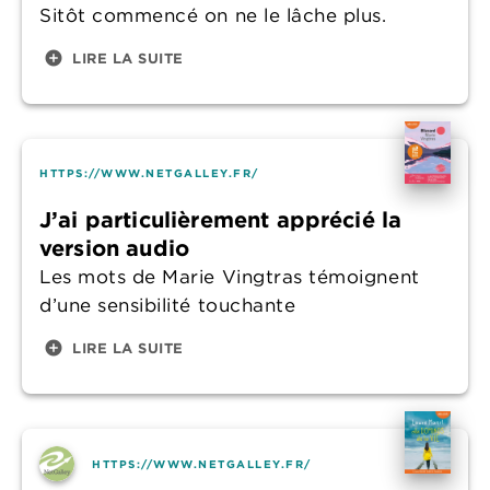
Sitôt commencé on ne le lâche plus.
add_circle
LIRE LA SUITE
HTTPS://WWW.NETGALLEY.FR/
J’ai particulièrement apprécié la
version audio
Les mots de Marie Vingtras témoignent
d’une sensibilité touchante
add_circle
LIRE LA SUITE
HTTPS://WWW.NETGALLEY.FR/