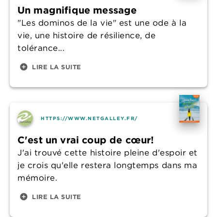
Un magnifique message
"Les dominos de la vie" est une ode à la
vie, une histoire de résilience, de
tolérance...
add_circle
LIRE LA SUITE
HTTPS://WWW.NETGALLEY.FR/
C'est un vrai coup de cœur!
J'ai trouvé cette histoire pleine d'espoir et
je crois qu'elle restera longtemps dans ma
mémoire.
add_circle
LIRE LA SUITE