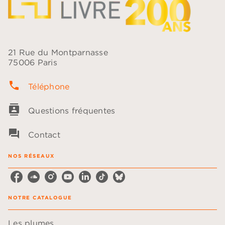
21 Rue du Montparnasse
75006 Paris
phone
Téléphone
contacts
Questions fréquentes
question_answer
Contact
NOS RÉSEAUX
NOTRE CATALOGUE
Les plumes