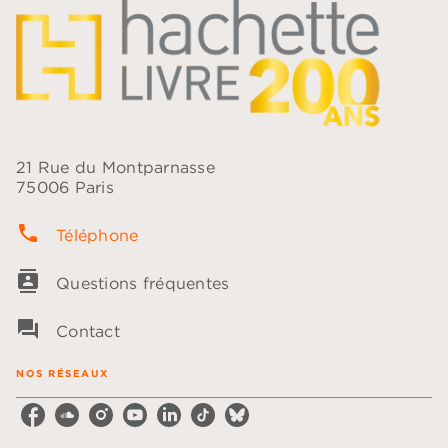
21 Rue du Montparnasse
75006 Paris
phone
Téléphone
contacts
Questions fréquentes
question_answer
Contact
NOS RÉSEAUX