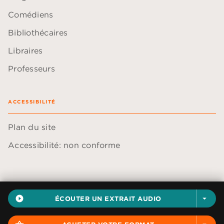
Comédiens
Bibliothécaires
Libraires
Professeurs
ACCESSIBILITÉ
Plan du site
Accessibilité: non conforme
Données personnelles
play_circle_filled
ÉCOUTER UN EXTRAIT AUDIO
arrow_drop_down
Paramétrer vos cookies