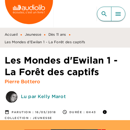
MENU
RECHERCHE
CONTENU
search
menu
PIED DE PAGE
•
•
•
Accueil
Jeunesse
Dès 11 ans
Les Mondes d'Ewilan 1 - La Forêt des captifs
Les Mondes d'Ewilan 1 -
La Forêt des captifs
Pierre Bottero
Lu par Kelly Marot
date_range
access_time
info
PARUTION :
16/05/2018
DURÉE :
6H43
COLLECTION :
JEUNESSE