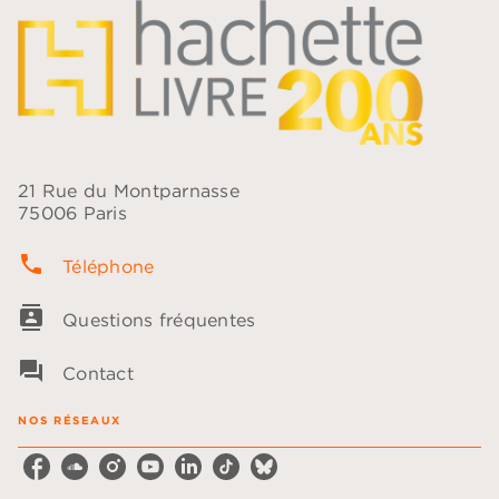
21 Rue du Montparnasse
75006 Paris
phone
Téléphone
contacts
Questions fréquentes
question_answer
Contact
NOS RÉSEAUX