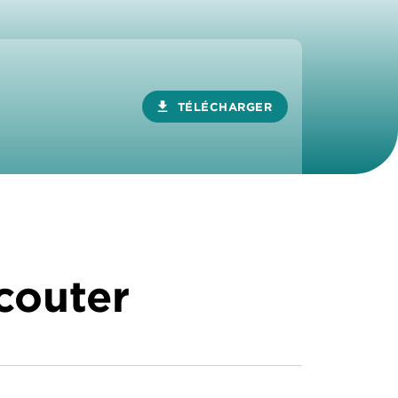
download
TÉLÉCHARGER
écouter