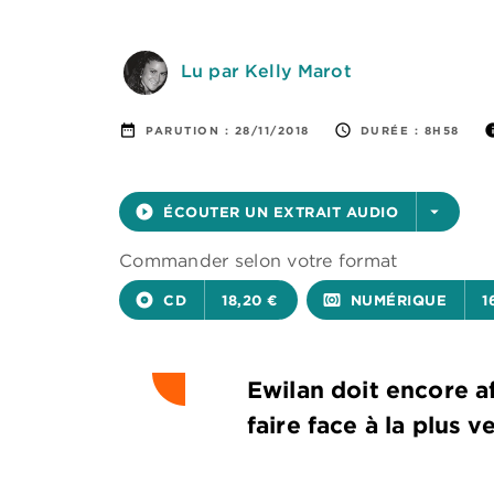
Lu par Kelly Marot
date_range
access_time
in
PARUTION :
28/11/2018
DURÉE :
8H58
play_circle_filled
ÉCOUTER UN EXTRAIT AUDIO
arrow_drop_down
Commander selon votre format
album
CD
18,20 €
surround_sound
NUMÉRIQUE
1
Ewilan doit encore a
faire face à la plus 