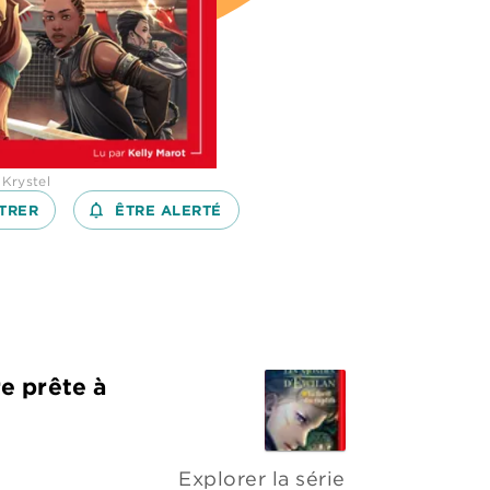
: Krystel
TRER
notifications_none_outlined
ÊTRE ALERTÉ
e prête à
Explorer la série