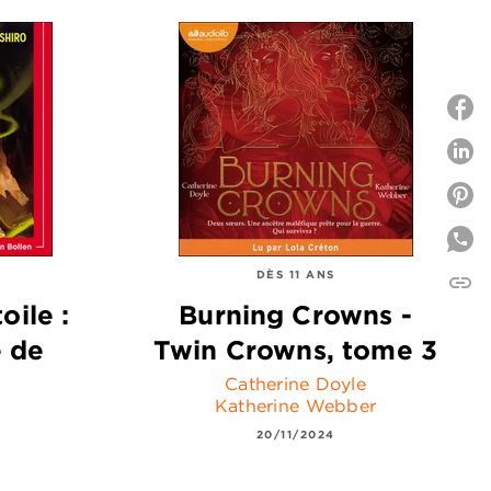
P
P
DÈS 11 ANS
link
C
oile :
Burning Crowns -
e de
Twin Crowns, tome 3
Catherine Doyle
Katherine Webber
20/11/2024