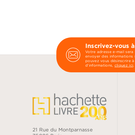
Inscrivez-vous à
Votre adresse e-mail sera
envoyer des informations s
pouvez vous désinscrire à
d’informations,
cliquez ici
.
21 Rue du Montparnasse