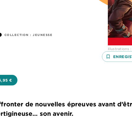
fo
COLLECTION :
JEUNESSE
Illustrations 
bookmark_border
ENREGIS
6,95 €
ffronter de nouvelles épreuves avant d’êtr
vertigineuse… son avenir.