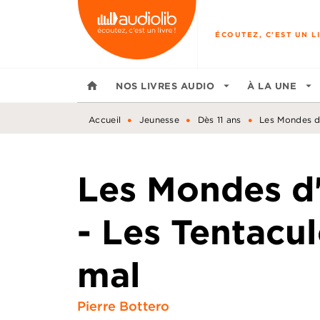
MENU
RECHERCHE
CONTENU
ÉCOUTEZ, C'EST UN LI
home
NOS LIVRES AUDIO
arrow_drop_down
À LA UNE
arrow_drop_down
•
•
•
Accueil
Jeunesse
Dès 11 ans
Les Mondes d'
Les Mondes d
- Les Tentacu
mal
Pierre Bottero