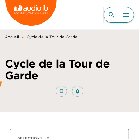
MENU
RECHERCHE
CONTENU
search
menu
PIED DE PAGE
•
Accueil
Cycle de la Tour de Garde
Cycle de la Tour de
Garde
bookmark_border
notifications_none_outlined
arrow_drop_down
SÉLECTIONS