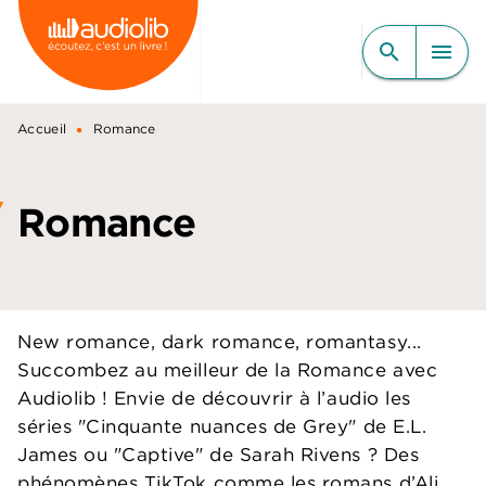
MENU
RECHERCHE
CONTENU
search
menu
PIED DE PAGE
•
Accueil
Romance
Romance
New romance, dark romance, romantasy...
Succombez au meilleur de la Romance avec
Audiolib ! Envie de découvrir à l’audio les
séries "Cinquante nuances de Grey" de E.L.
James ou "Captive" de Sarah Rivens ? Des
phénomènes TikTok comme les romans d’Ali