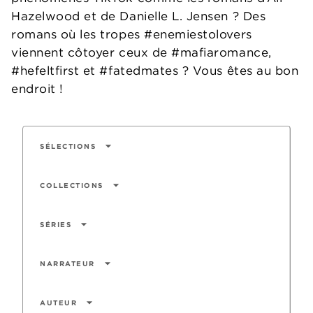
Hazelwood et de Danielle L. Jensen ? Des
romans où les tropes #enemiestolovers
viennent côtoyer ceux de #mafiaromance,
#hefeltfirst et #fatedmates ? Vous êtes au bon
endroit !
arrow_drop_down
SÉLECTIONS
arrow_drop_down
COLLECTIONS
arrow_drop_down
SÉRIES
arrow_drop_down
NARRATEUR
arrow_drop_down
AUTEUR