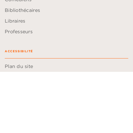
Bibliothécaires
Libraires
Professeurs
ACCESSIBILITÉ
Plan du site
Accessibilité: non conforme
Données personnelles
Paramétrer vos cookies
Mentions légales
Conditions générales d'utilisation