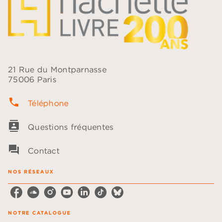
21 Rue du Montparnasse
75006 Paris
phone
Téléphone
contacts
Questions fréquentes
question_answer
Contact
NOS RÉSEAUX
NOTRE CATALOGUE