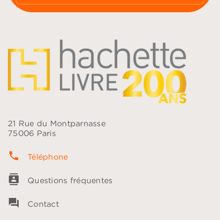
21 Rue du Montparnasse
75006 Paris
phone
Téléphone
contacts
Questions fréquentes
question_answer
Contact