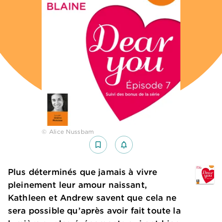
© Alice Nussbam
bookmark_border
notifications_none_outlined
Plus déterminés que jamais à vivre
pleinement leur amour naissant,
Kathleen et Andrew savent que cela ne
sera possible qu’après avoir fait toute la