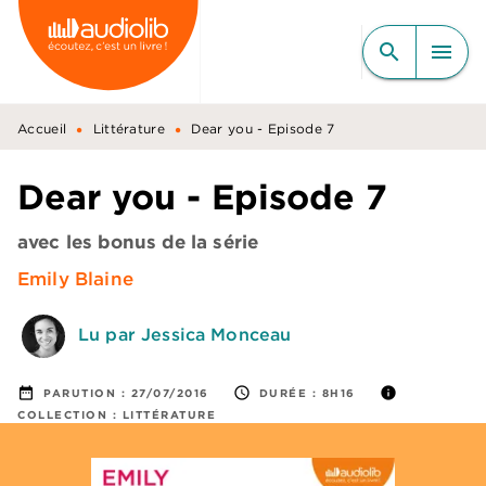
MENU
RECHERCHE
CONTENU
search
menu
PIED DE PAGE
•
•
Accueil
Littérature
Dear you - Episode 7
Dear you - Episode 7
avec les bonus de la série
Emily Blaine
Lu par Jessica Monceau
date_range
access_time
info
PARUTION :
27/07/2016
DURÉE :
8H16
COLLECTION :
LITTÉRATURE