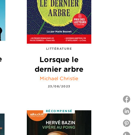
LITTÉRATURE
e
Lorsque le
dernier arbre
Michael Christie
23/08/2023
P
RÉCOMPENSÉ
P