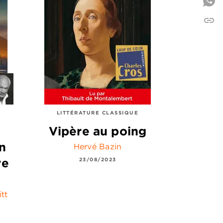
link
C
LITTÉRATURE CLASSIQUE
Vipère au poing
n
Hervé Bazin
re
23/08/2023
tt