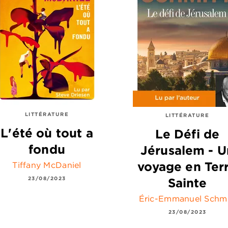
LITTÉRATURE
LITTÉRATURE
L'été où tout a
Le Défi de
fondu
Jérusalem - U
voyage en Ter
Tiffany McDaniel
23/08/2023
Sainte
Éric-Emmanuel Schmi
23/08/2023