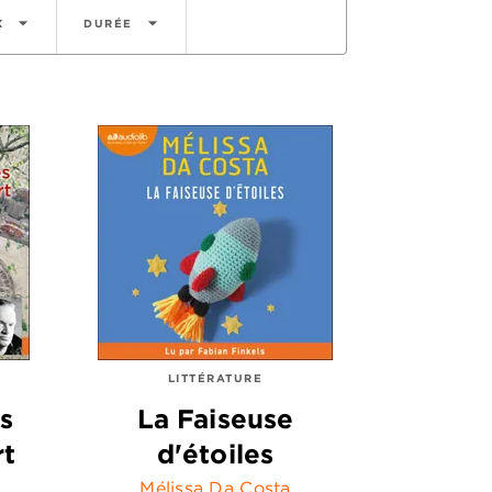
arrow_drop_down
arrow_drop_down
X
DURÉE
LITTÉRATURE
s
La Faiseuse
rt
d'étoiles
Mélissa Da Costa