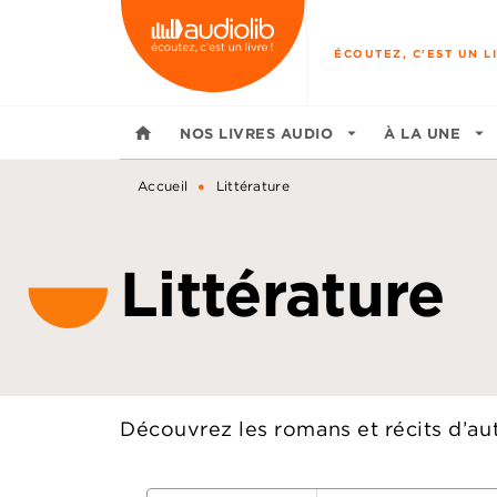
MENU
RECHERCHE
CONTENU
ÉCOUTEZ, C'EST UN LI
home
NOS LIVRES AUDIO
arrow_drop_down
À LA UNE
arrow_drop_down
•
Accueil
Littérature
Littérature
Découvrez les romans et récits d’au