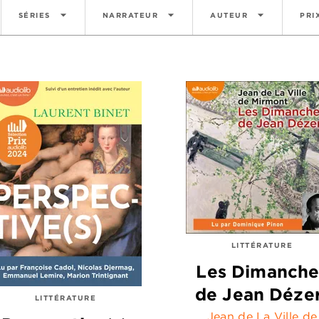
arrow_drop_down
arrow_drop_down
arrow_drop_down
SÉRIES
NARRATEUR
AUTEUR
PRI
LITTÉRATURE
Les Dimanche
de Jean Déze
LITTÉRATURE
Jean de La Ville de