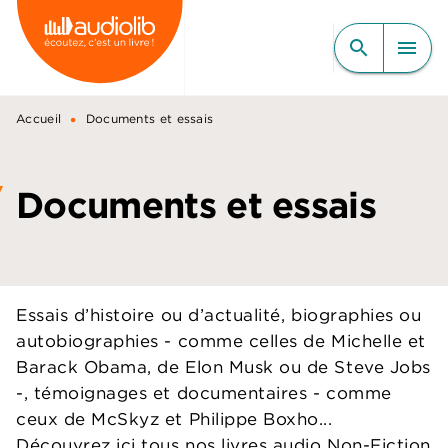
MENU
RECHERCHE
CONTENU
search
menu
PIED DE PAGE
•
Accueil
Documents et essais
Documents et essais
Essais d’histoire ou d’actualité, biographies ou
autobiographies - comme celles de Michelle et
Barack Obama, de Elon Musk ou de Steve Jobs
-, témoignages et documentaires - comme
ceux de McSkyz et Philippe Boxho...
Découvrez ici tous nos livres audio Non-Fiction