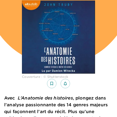
Couverture : © Shutterstock
bookmark_border
notifications_none_outlined
Avec
L’Anatomie des histoires
, plongez dans
l’analyse passionnante des 14 genres majeurs
qui façonnent l’art du récit. Plus qu’une