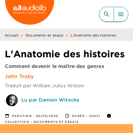
MENU
RECHERCHE
CONTENU
search
menu
PIED DE PAGE
•
•
Accueil
Documents et essais
L'Anatomie des histoires
L'Anatomie des histoires
Comment devenir le maître des genres
John Truby
Traduit par
William Julius Wilson
Lu par Damien Witecka
date_range
access_time
info
PARUTION :
28/05/2025
DURÉE :
23H31
COLLECTION :
DOCUMENTS ET ESSAIS