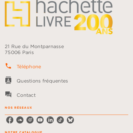
21 Rue du Montparnasse
75006 Paris
phone
Téléphone
contacts
Questions fréquentes
question_answer
Contact
NOS RÉSEAUX
NOTRE CATALOGUE