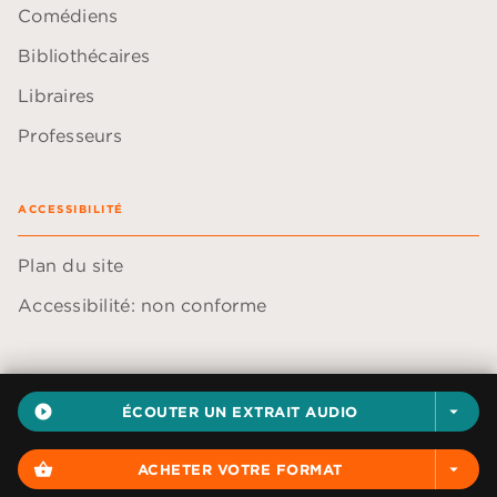
Comédiens
Bibliothécaires
Libraires
Professeurs
ACCESSIBILITÉ
Plan du site
Accessibilité: non conforme
play_circle_filled
ÉCOUTER UN EXTRAIT AUDIO
arrow_drop_down
Données personnelles
Paramétrer vos cookies
shopping_basket
ACHETER VOTRE FORMAT
arrow_drop_down
Mentions légales