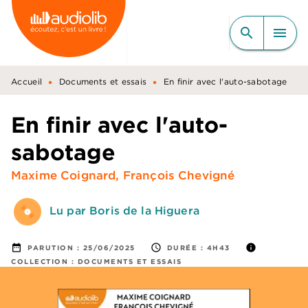
MENU
RECHERCHE
CONTENU
search
menu
PIED DE PAGE
•
•
Accueil
Documents et essais
En finir avec l'auto-sabotage
En finir avec l'auto-
sabotage
Maxime Coignard
,
François Chevigné
Lu par Boris de la Higuera
date_range
access_time
info
PARUTION :
25/06/2025
DURÉE :
4H43
COLLECTION :
DOCUMENTS ET ESSAIS