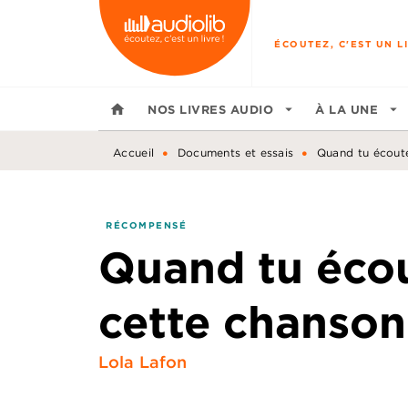
MENU
RECHERCHE
CONTENU
ÉCOUTEZ, C'EST UN LI
home
NOS LIVRES AUDIO
arrow_drop_down
À LA UNE
arrow_drop_down
•
•
Accueil
Documents et essais
Quand tu écout
RÉCOMPENSÉ
Quand tu éco
cette chanson
Lola Lafon