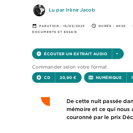
Lu par Irène Jacob
date_range
access_time
PARUTION :
15/03/2023
DURÉE :
4H30
DOCUMENTS ET ESSAIS
play_circle_filled
ÉCOUTER UN EXTRAIT AUDIO
arrow_drop_down
Commander selon votre format
album
CD
20,90 €
surround_sound
NUMÉRIQUE
De cette nuit passée da
mémoire et ce qui nous am
couronné par le prix Déce