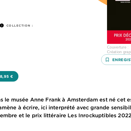
info
COLLECTION :
Couverture :
Création grap
bookmark_border
ENREGIS
18,95 €
ns le musée Anne Frank à Amsterdam est né cet es
ène à écrire, ici interprété avec grande sensibili
mbre et le prix littéraire Les Inrockuptibles 2022