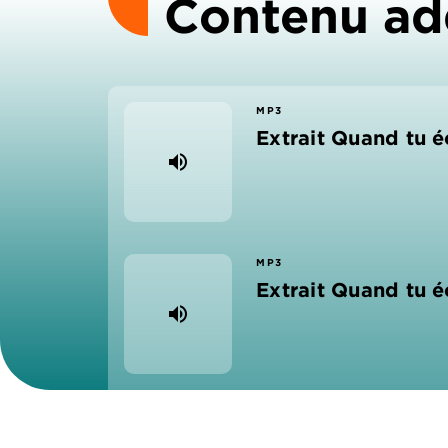
Contenu ad
MP3
Extrait Quand tu é
volume_up
MP3
Extrait Quand tu é
volume_up