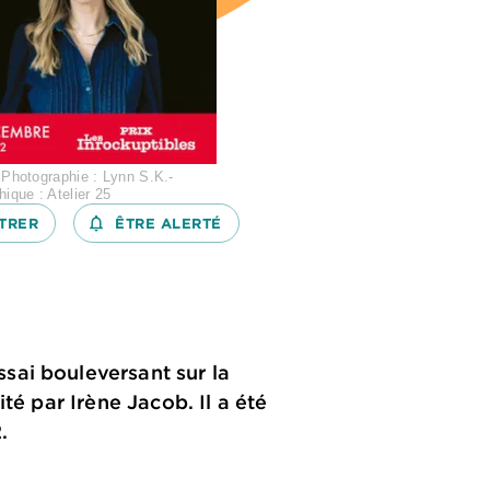
 Photographie : Lynn S.K.-
hique : Atelier 25
TRER
notifications_none_outlined
ÊTRE ALERTÉ
sai bouleversant sur la
té par Irène Jacob. Il a été
.