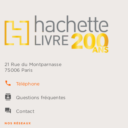
21 Rue du Montparnasse
75006 Paris
phone
Téléphone
contacts
Questions fréquentes
question_answer
Contact
NOS RÉSEAUX