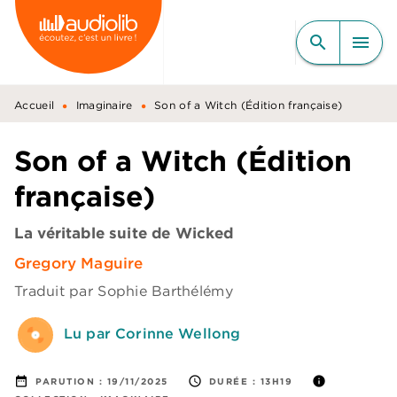
MENU
RECHERCHE
CONTENU
search
menu
PIED DE PAGE
•
•
Accueil
Imaginaire
Son of a Witch (Édition française)
Son of a Witch (Édition
française)
La véritable suite de Wicked
Gregory Maguire
Traduit par
Sophie Barthélémy
Lu par Corinne Wellong
date_range
access_time
info
PARUTION :
19/11/2025
DURÉE :
13H19