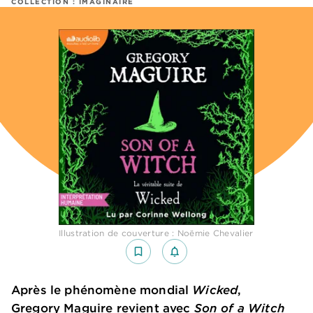
COLLECTION :
IMAGINAIRE
Illustration de couverture : Noëmie Chevalier
bookmark_border
notifications_none_outlined
Après le phénomène mondial
Wicked
,
Gregory Maguire revient avec
Son of a Witch