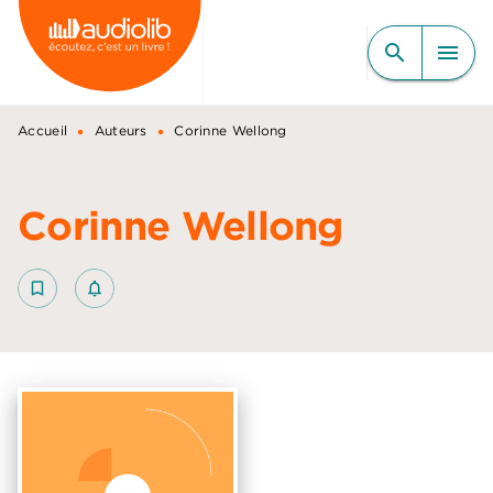
MENU
RECHERCHE
CONTENU
search
menu
PIED DE PAGE
•
•
Accueil
Auteurs
Corinne Wellong
Corinne Wellong
bookmark_border
notifications_none_outlined