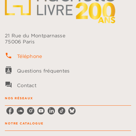
21 Rue du Montparnasse
75006 Paris
phone
Téléphone
contacts
Questions fréquentes
question_answer
Contact
NOS RÉSEAUX
NOTRE CATALOGUE