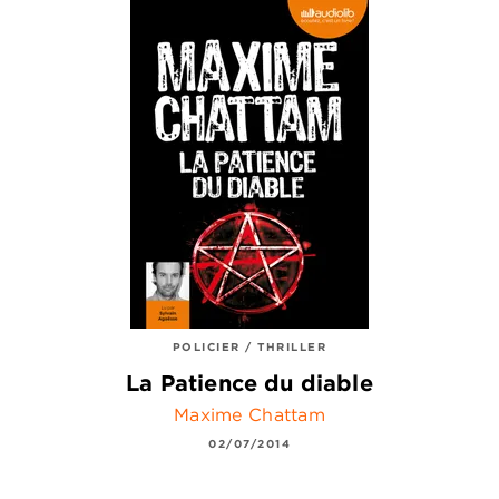
POLICIER / THRILLER
La Patience du diable
Maxime Chattam
02/07/2014