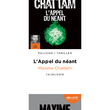
POLICIER / THRILLER
L'Appel du néant
Maxime Chattam
14/02/2018