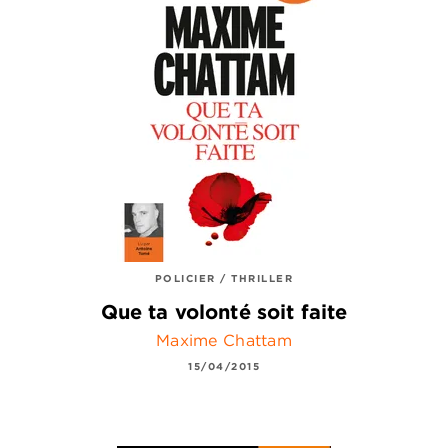
POLICIER / THRILLER
Que ta volonté soit faite
Maxime Chattam
15/04/2015