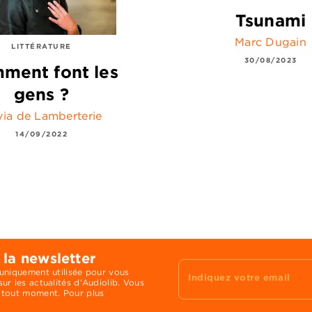
Tsunami
Marc Dugain
LITTÉRATURE
30/08/2023
ment font les
gens ?
via de Lamberterie
14/09/2022
 la newsletter
 uniquement utilisée pour vous
Indiquez votre email
ur les actualités d'Audiolib. Vous
 tout moment. Pour plus