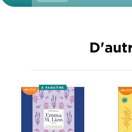
D'autr
À PARAÎTRE