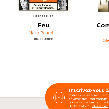
LITTÉRATURE
Feu
Com
Maria Pourchet
08/06/2022
Oli
Inscrivez-vous à
Votre adresse e-mail sera
envoyer des informations s
pouvez vous désinscrire à
d’informations,
cliquez ici
.