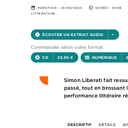
date_range
access_time
PARUTION :
23/08/2023
DURÉE :
6H06
LITTÉRATURE
play_circle_filled
ÉCOUTER UN EXTRAIT AUDIO
arrow_drop_down
Commander selon votre format
album
CD
23,90 €
surround_sound
NUMÉRIQUE
Simon Liberati fait ress
passé, tout en brossant l
performance littéraire 
DESCRIPTIF
DÉTAILS
AV