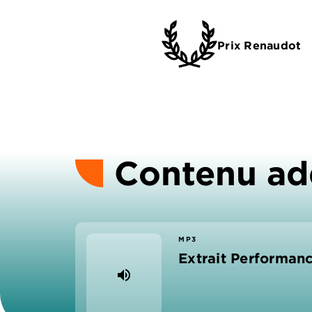
Prix Renaudot
Contenu ad
MP3
Extrait Performan
volume_up