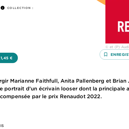
info
COLLECTION :
© et (P) Audi
bookmark_border
ENREGIS
21,45 €
urgir Marianne Faithfull, Anita Pallenberg et Bri
e portrait d’un écrivain looser dont la principale
récompensée par le prix Renaudot 2022.
IS