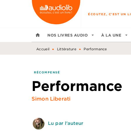
MENU
RECHERCHE
CONTENU
ÉCOUTEZ, C'EST UN LI
home
NOS LIVRES AUDIO
arrow_drop_down
À LA UNE
arrow_drop_down
•
•
Accueil
Littérature
Performance
RÉCOMPENSÉ
Performance
Simon Liberati
Lu par l'auteur