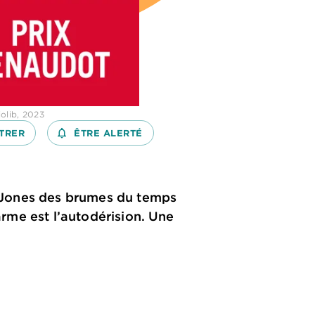
olib, 2023
TRER
notifications_none_outlined
ÊTRE ALERTÉ
an Jones des brumes du temps
 arme est l’autodérision. Une