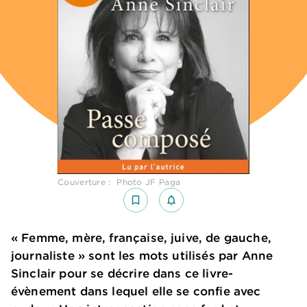
Couverture : Photo JF Paga
bookmark_border
notifications_none_outlined
« Femme, mère, française, juive, de gauche,
journaliste » sont les mots utilisés par Anne
Sinclair pour se décrire dans ce livre-
évènement dans lequel elle se confie avec