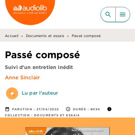
MENU
RECHERCHE
CONTENU
search
menu
PIED DE PAGE
•
•
Accueil
Documents et essais
Passé composé
Passé composé
Suivi d'un entretien inédit
Anne Sinclair
Lu par l'auteur
date_range
access_time
info
PARUTION :
27/04/2022
DURÉE :
8H54
COLLECTION :
DOCUMENTS ET ESSAIS