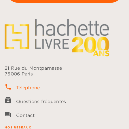
21 Rue du Montparnasse
75006 Paris
phone
Téléphone
contacts
Questions fréquentes
question_answer
Contact
NOS RÉSEAUX