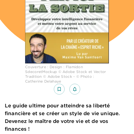
Couverture : Design : Flamidon
SdecoretMockup © Adobe Stock et Vector
Tradition © Adobe Stock - © Photo :
Catherine Delahaye
bookmark_border
notifications_none_outlined
Le guide ultime pour atteindre sa liberté
financière et se créer un style de vie unique.
Devenez le maître de votre vie et de vos
finances !