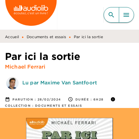
MENU
RECHERCHE
CONTENU
search
menu
PIED DE PAGE
•
•
Accueil
Documents et essais
Par ici la sortie
Par ici la sortie
Michael Ferrari
Lu par Maxime Van Santfoort
date_range
access_time
info
PARUTION :
28/02/2024
DURÉE :
6H28
COLLECTION :
DOCUMENTS ET ESSAIS