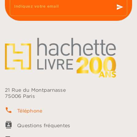
send
Indiquez votre email
21 Rue du Montparnasse
75006 Paris
phone
Téléphone
contacts
Questions fréquentes