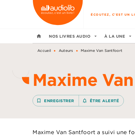
MENU
RECHERCHE
CONTENU
ÉCOUTEZ, C'EST UN LI
home
NOS LIVRES AUDIO
arrow_drop_down
À LA UNE
arrow_drop_down
•
•
Accueil
Auteurs
Maxime Van Santfoort
Maxime Van 
bookmark_border
ENREGISTRER
notifications_none_outline
ÊTRE ALERTÉ
Maxime Van Santfoort a suivi une f