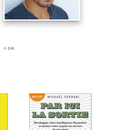
© D.R.