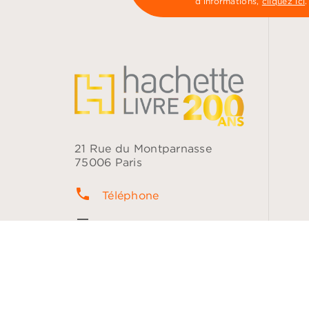
d’informations,
cliquez ici
.
21 Rue du Montparnasse
75006 Paris
phone
Téléphone
contacts
Questions fréquentes
question_answer
Contact
NOS RÉSEAUX