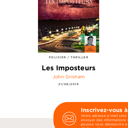
POLICIER / THRILLER
Les Imposteurs
John Grisham
21/08/2019
Inscrivez-vous à
Votre adresse e-mail sera
envoyer des informations s
pouvez vous désinscrire à